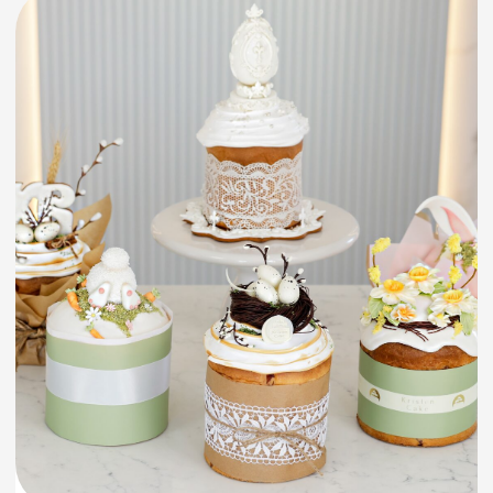
своими руками
Кристина Лова
Шеф-кондитер, автор
классических десертов и
уникальных декоров с огромным
опытом.
Основатель онлайн-школы
кондитерского искусства Krislen