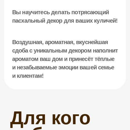
Представьте, как же здорово
— испечь пасхальный
сдобный кулич дома, на своей
кухне и собственноручно
создать изысканный декор!
Для кого
Покупной кулич никогда не сравнится
с вашим собственным: таким
красивым, кружевным, волокнистым,