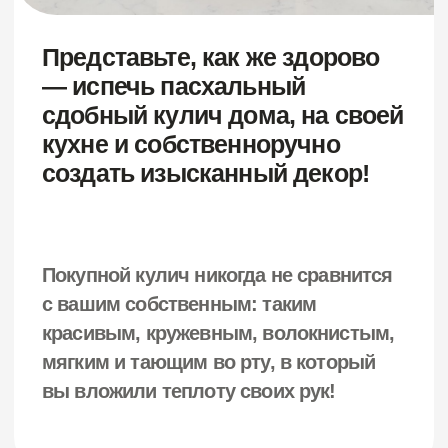
cake, в которой обучаются более
8000 кондитеров по всему миру.
Более 150 000 подписчиков в
соцсетях ежедневно следят за
профессиональной
деятельностью Кристины,
черпают вдохновение и заряд
позитива.
Преподаватель, почетный член
корпорации Cake Artist World,
золотой призер Чемпионата
Мира по декорированию детских
тортов.