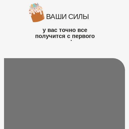
Испечь шедевральные куличи
получится не только
у профессиональных
кондитеров, но и у новичков,
кто ранее совсем не работал
с тестом!
Вы научитесь делать потрясающий
пасхальный декор для ваших куличей!
Воздушная, ароматная, вкуснейшая
сдоба с уникальным декором наполнит
ароматом ваш дом и принесёт тёплые
и незабываемые эмоции вашей семье
и клиентам!