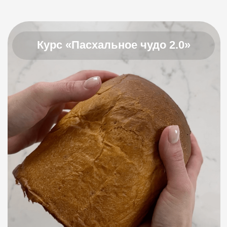
Курс «Пасхальное чудо 2.0»
Твоя вкуснейшая
и рекордная Пасха