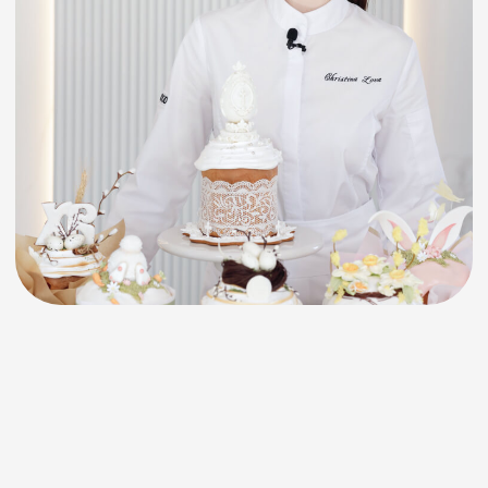
Это подробная видео-инструкция, которая
сэкономит
ВАШЕ ВРЕМЯ
замес теста всего 25 минут
ВАШИ
ДЕНЬГИ
в рецептах используются
простые ингредиенты,
доступные в каждом
магазине
ВАШИ СИЛЫ