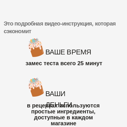
у вас точно все
получится с первого
раза!